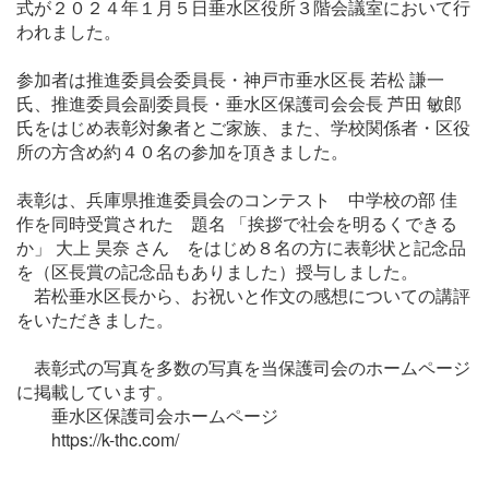
式が２０２４年１月５日垂水区役所３階会議室において行
われました。
参加者は推進委員会委員長・神戸市垂水区長 若松 謙一
氏、推進委員会副委員長・垂水区保護司会会長 芦田 敏郎
氏をはじめ表彰対象者とご家族、また、学校関係者・区役
所の方含め約４０名の参加を頂きました。
表彰は、兵庫県推進委員会のコンテスト 中学校の部 佳
作を同時受賞された 題名 「挨拶で社会を明るくできる
か」 大上 昊奈 さん をはじめ８名の方に表彰状と記念品
を（区長賞の記念品もありました）授与しました。
若松垂水区長から、お祝いと作文の感想についての講評
をいただきました。
表彰式の写真を多数の写真を当保護司会のホームページ
に掲載しています。
垂水区保護司会ホームページ
https://k-thc.com/