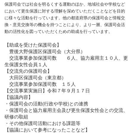
保護司会では社会を明るくする運動のほか、地域社会や学校など
において更生保護に対する理解を深めていただくことなどを目的
に様々な活動を行っています。他の都道府県の保護司会と情報交
換・意見交換等の機会を持つことにより、より一層、保護司会活
動の活性化を図っていただくための助成を行っています。
【助成を受けた保護司会】
豊後大野保護区保護司会（大分県）
交流事業参加保護司数 ６人、協力雇用主１０人、更
生保護女性会員１人
【交流先の保護司会】
大田区保護司会（東京都）
交流事業参加保護司数 １５人
【交流事業実施日】令和７年９月１７日
【協議内容】
・保護司会の活動(行政や学校)との連携
・保護司会と協力雇用主会及び更生保護女性会との交流、
研修の取組
・その他保護司活動における課題等
【協議において参考になったことなど】