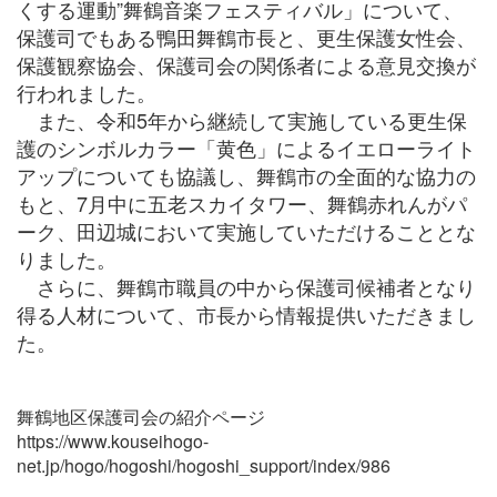
くする運動”舞鶴音楽フェスティバル」について、
保護司でもある鴨田舞鶴市長と、更生保護女性会、
保護観察協会、保護司会の関係者による意見交換が
行われました。
また、令和5年から継続して実施している更生保
護のシンボルカラー「黄色」によるイエローライト
アップについても協議し、舞鶴市の全面的な協力の
もと、7月中に五老スカイタワー、舞鶴赤れんがパ
ーク、田辺城において実施していただけることとな
りました。
さらに、舞鶴市職員の中から保護司候補者となり
得る人材について、市長から情報提供いただきまし
た。
舞鶴地区保護司会の紹介ページ
https://www.kouseihogo-
net.jp/hogo/hogoshi/hogoshi_support/index/986