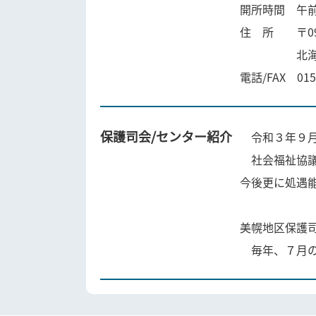
開所時間 午前
住 所 〒092
北海道網走郡
電話/FAX 0152
保護司会/センター紹介
令和３年９月
社会福祉協議
今後更に処遇
美幌地区保護
毎年、７月の