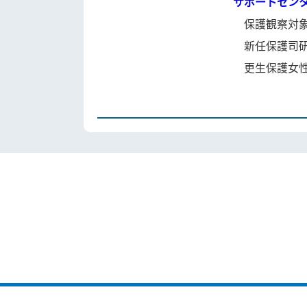
サポートセン
保護観察対
新任保護司研
更生保護女性