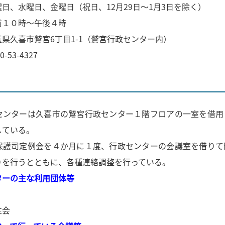
、水曜日、金曜日（祝日、12月29日～1月3日を除く）
前１０時～午後４時
県久喜市鷲宮6丁目1-1（鷲宮行政センター内）
-53-4327
センターは久喜市の鷲宮行政センター１階フロアの一室を借用
している。
保護司定例会を４か月に１度、行政センターの会議室を借りて
りを行うとともに、各種連絡調整を行っている。
ターの主な利用団体等
性会