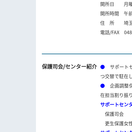
開所日 月曜日
開所時間 午
住 所 埼玉
電話/FAX 0480
保護司会/センター紹介
●
サポート
つ交替で駐在
●
企画調整
在担当割り振
サポートセン
保護司会
更生保護女