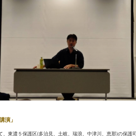
講演」
て、東濃５保護区(多治見、土岐、瑞浪、中津川、恵那)の保護