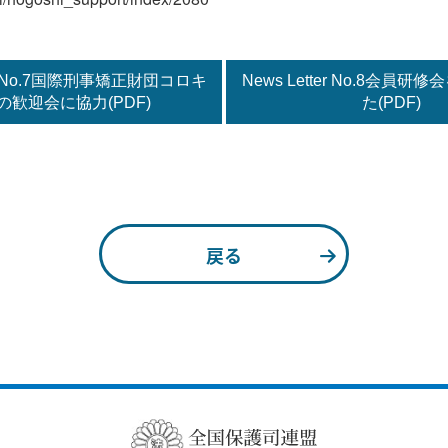
ter No.7国際刑事矯正財団コロキ
News Letter No.8会員
の歓迎会に協力(PDF)
た(PDF)
戻る