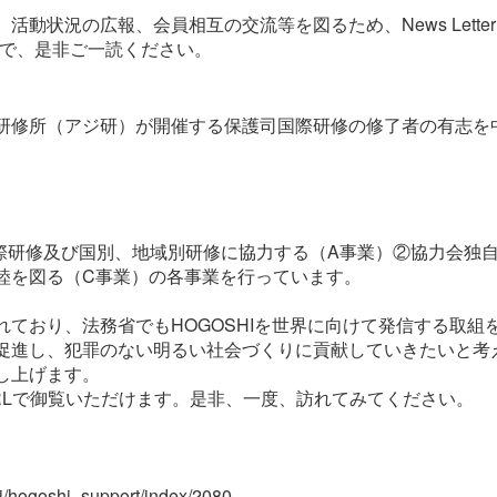
状況の広報、会員相互の交流等を図るため、News Lette
たので、是非ご一読ください。
修所（アジ研）が開催する保護司国際研修の修了者の有志を中
。
研修及び国別、地域別研修に協力する（A事業）②協力会独自
睦を図る（C事業）の各事業を行っています。
ており、法務省でもHOGOSHIを世界に向けて発信する取組
促進し、犯罪のない明るい社会づくりに貢献していきたいと考
し上げます。
Lで御覧いただけます。是非、一度、訪れてみてください。
i/hogoshi_support/index/2080