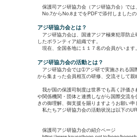
保護司アジ研協力会（アジ研協力会）では、活動
No.7からNo.8までをPDFで添付しまし
アジ研協力会とは？
アジ研協力会は、国連アジア極東犯罪防止研
したボランティア組織です。
現在、全国各地に１１７名の会員がいます
アジ研協力会の活動とは？
アジ研協力会では➀アジ研で実施される国際
から集まった会員相互の研修、交流そして親
我が国の保護司制度は世界でも高く評価され
や関係機関・団体と連携しながら国際交流を
きの御理解、御支援を賜りますようお願い申
私たちアジ研協力会の活動状況は以下のUR
保護司アジ研協力会の紹介ページ
https://www.kouseihogo-net.jp/hogo/hogosh