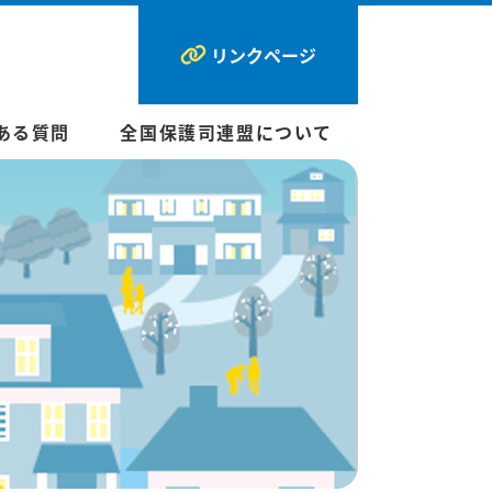
リンクページ
ある質問
全国保護司連盟について