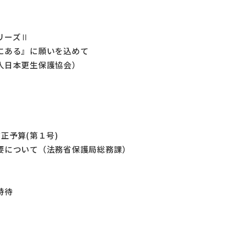
リーズⅡ
にある』に願いを込めて
人日本更生保護協会）
正予算(第１号)
要について（法務省保護局総務課）
特待