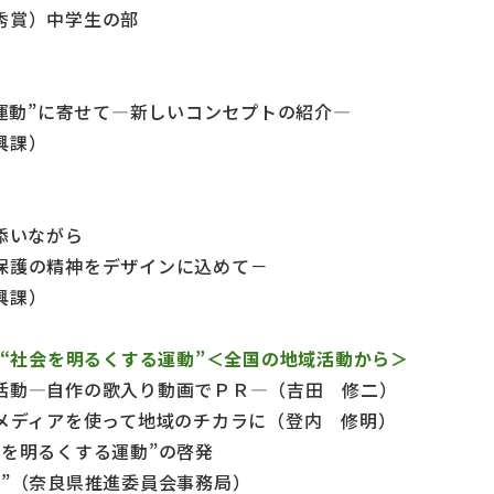
賞）中学生の部
る運動”に寄せて―新しいコンセプトの紹介―
興課）
添いながら
保護の精神をデザインに込めて－
興課）
回“社会を明るくする運動”＜全国の地域活動から＞
活動―自作の歌入り動画でＰＲ―（吉田 修二）
をメディアを使って地域のチカラに（登内 修明）
会を明るくする運動”の啓発
”（奈良県推進委員会事務局）