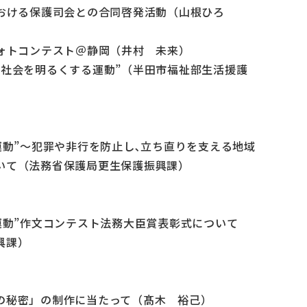
における保護司会との合同啓発活動（山根ひろ
フォトコンテスト＠静岡（井村 未来）
“社会を明るくする運動”（半田市福祉部生活援護
運動”～犯罪や非行を防止し､立ち直りを支える地域
いて（法務省保護局更生保護振興課）
運動”作文コンテスト法務大臣賞表彰式について
興課）
の秘密」の制作に当たって（髙木 裕己）