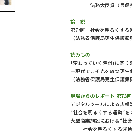
法務大臣賞（最優秀
論 説
第74回 “社会を明るくす
（法務省保護局更生保護振
読みもの
｢変わっていく時間｣に寄り
―現代でこそ光を放つ更生
（法務省保護局更生保護振
現場からのレポート
第73
デジタルツールによる広報
“社会を明るくする運動”
大型商業施設における“社
“社会を明るくする運動