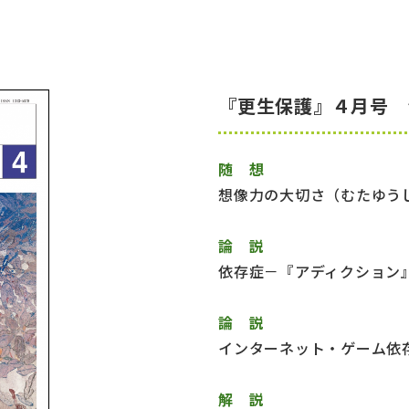
『更生保護』４月号 
随 想
想像力の大切さ（むたゆう
論 説
依存症－『アディクション
論 説
インターネット・ゲーム依
解 説