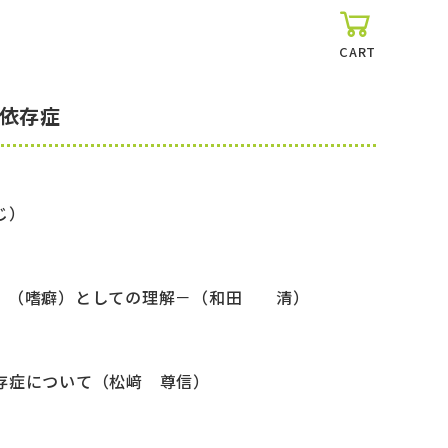
CART
依存症
じ）
』（嗜癖）としての理解－（和田 清）
存症について（松﨑 尊信）