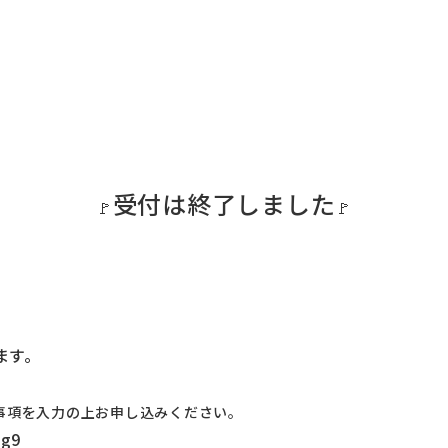
受付は終了しました
🚩
🚩
ます。
事項を入力の上お申し込みください。
Jg9