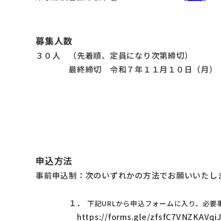
募集人数
３０
人 （先着順、定員になり次第締切）
最終締切 令和
７
年
１１
月１０日（月）
申込方法
事前申込制：次のいずれかの方法でお願いいたし
１．
下記URLから申込フォームに入り、
必要
https://forms.gle/zfsfC7VNZKAVqi