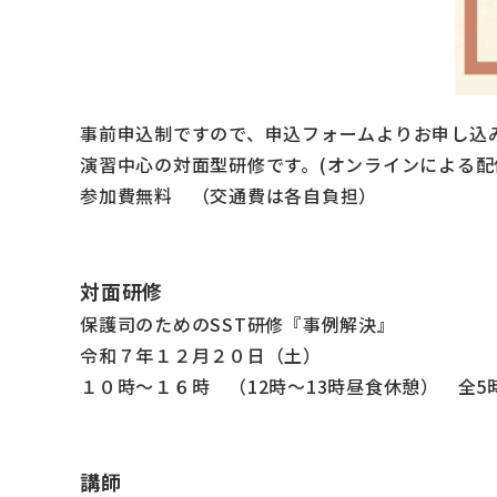
事前申込制ですので、申込フォームよりお申し込
演習中心の対面型研修です。(オンラインによる
参加費無料 （交通費は各自負担）
対面研修
保護司のためのSST研修『事例解決』
令和
７
年
１２
月
２０
日（土）
１０時～１６時 （
12
時～
13
時昼食休憩） 全
5
講師