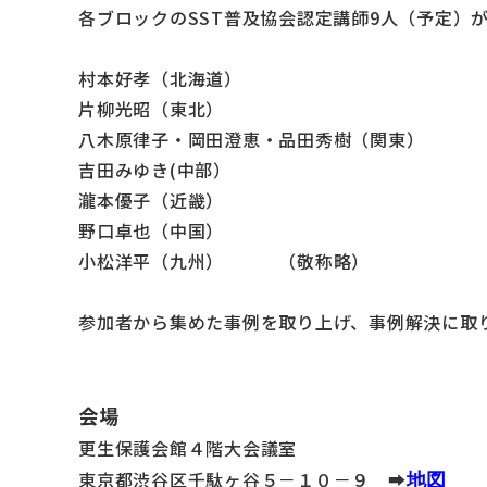
各ブロックのSST普及協会認定講師9人（予定）
村本好孝（北海道）
片柳光昭（東北）
八木原律子・岡田澄恵・品田秀樹（関東）
吉田みゆき(中部）
瀧本優子（近畿）
野口卓也（中国）
小松洋平（九州） （敬称略）
参加者から集めた事例を取り上げ、事例解決に取
会場
更生保護会館４階大会議室
東京都渋谷区千駄ヶ谷５－１０－９ ➡️
地図